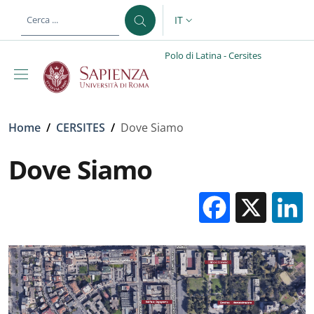
Salta al contenuto principale
Skip to footer content
IT
SELETTORE LINGUA: CURREN
Polo di Latina - Cersites
Briciole di pane
Home
/
CERSITES
/
Dove Siamo
Dove Siamo
Facebo
X