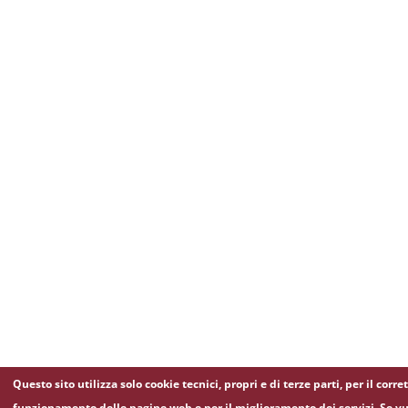
Questo sito utilizza solo cookie tecnici, propri e di terze parti, per il corre
funzionamento delle pagine web e per il miglioramento dei servizi. Se vu