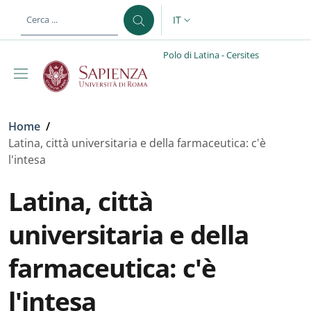
Salta al contenuto principale
Skip to footer content
IT
SELETTORE LINGUA: CURREN
Polo di Latina - Cersites
Briciole di pane
Home
/
Latina, città universitaria e della farmaceutica: c'è
l'intesa
Latina, città
universitaria e della
farmaceutica: c'è
l'intesa