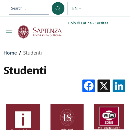
Skip to main content
Skip to footer content
EN
LANGUAGE SWITCHER: CURR
Polo di Latina - Cersites
Breadcrumb
Home
/
Studenti
Studenti
Facebo
X