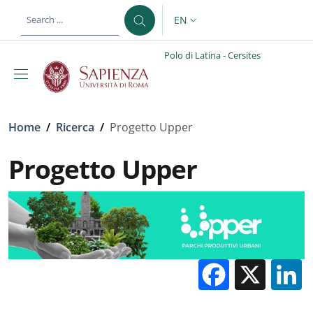
Skip to main content
Skip to footer content
EN
LANGUAGE SWITCHER: CURR
Polo di Latina - Cersites
Breadcrumb
Home
/
Ricerca
/
Progetto Upper
Progetto Upper
Facebo
X