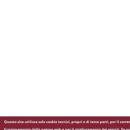
Questo sito utilizza solo cookie tecnici, propri e di terze parti, per il corre
funzionamento delle pagine web e per il miglioramento dei servizi. Se vu