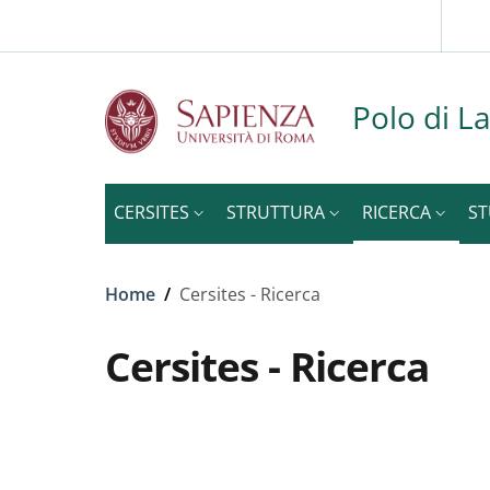
Slim to
Skip to main content
Skip to footer content
Polo di La
CERSITES
STRUTTURA
RICERCA
ST
Breadcrumb
Home
/
Cersites - Ricerca
Cersites - Ricerca